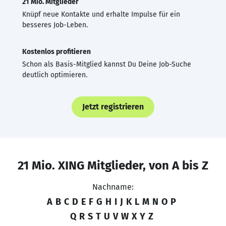
21 Mio. Mitglieder
Knüpf neue Kontakte und erhalte Impulse für ein
besseres Job-Leben.
Kostenlos profitieren
Schon als Basis-Mitglied kannst Du Deine Job-Suche
deutlich optimieren.
Jetzt registrieren
21 Mio. XING Mitglieder, von A bis Z
Nachname:
A
B
C
D
E
F
G
H
I
J
K
L
M
N
O
P
Q
R
S
T
U
V
W
X
Y
Z