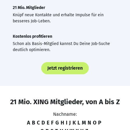
21 Mio. Mitglieder
Knüpf neue Kontakte und erhalte Impulse für ein
besseres Job-Leben.
Kostenlos profitieren
Schon als Basis-Mitglied kannst Du Deine Job-Suche
deutlich optimieren.
Jetzt registrieren
21 Mio. XING Mitglieder, von A bis Z
Nachname:
A
B
C
D
E
F
G
H
I
J
K
L
M
N
O
P