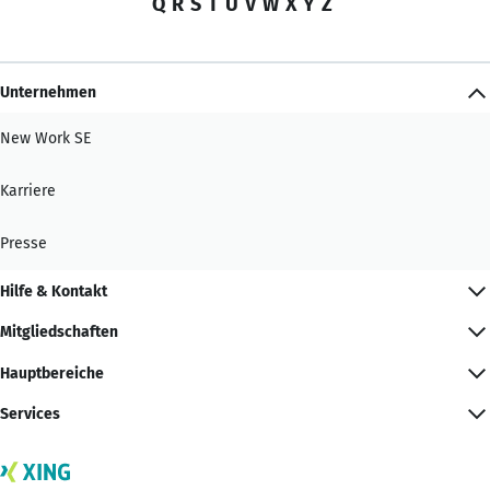
Q
R
S
T
U
V
W
X
Y
Z
Unternehmen
New Work SE
Karriere
Presse
Hilfe & Kontakt
Mitgliedschaften
Hauptbereiche
Services