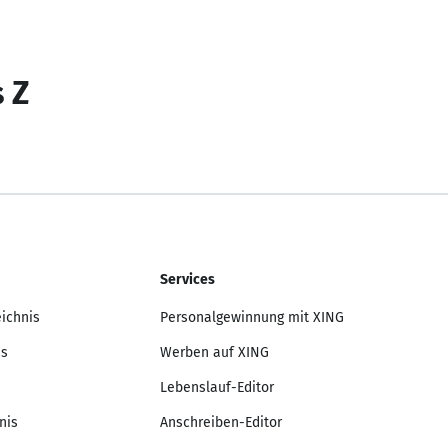
s Z
Services
eichnis
Personalgewinnung mit XING
is
Werben auf XING
Lebenslauf-Editor
nis
Anschreiben-Editor