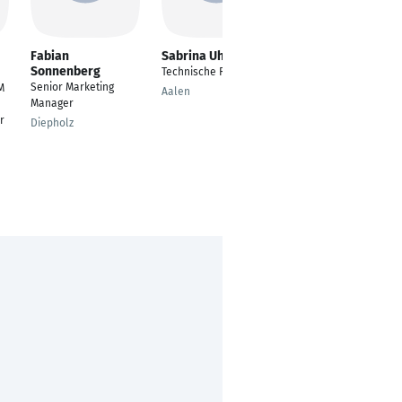
Fabian
Sabrina Uhrle
Katharina
Sonnenberg
Helmstätter
Technische Redaktion
Senior Marketing
Werkstudentin
M
Aalen
Manager
Projektmanagement
r
Diepholz
Aichhalden