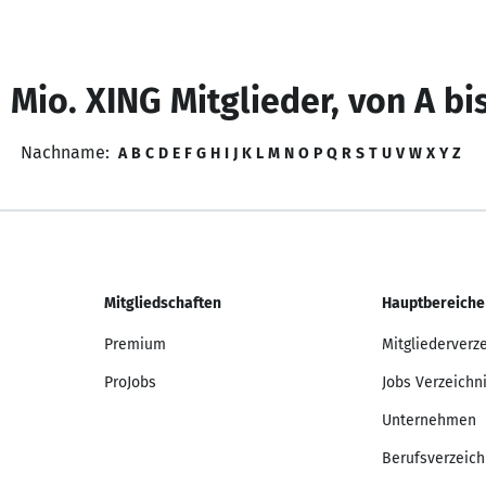
 Mio. XING Mitglieder, von A bi
Nachname:
A
B
C
D
E
F
G
H
I
J
K
L
M
N
O
P
Q
R
S
T
U
V
W
X
Y
Z
Mitgliedschaften
Hauptbereiche
Premium
Mitgliederverz
ProJobs
Jobs Verzeichn
Unternehmen
Berufsverzeich