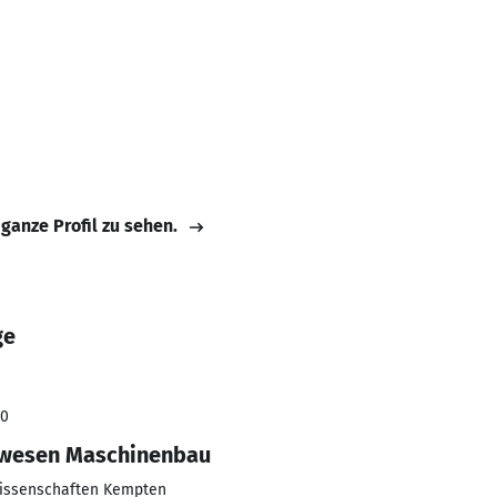
 ganze Profil zu sehen.
ge
20
rwesen Maschinenbau
issenschaften Kempten