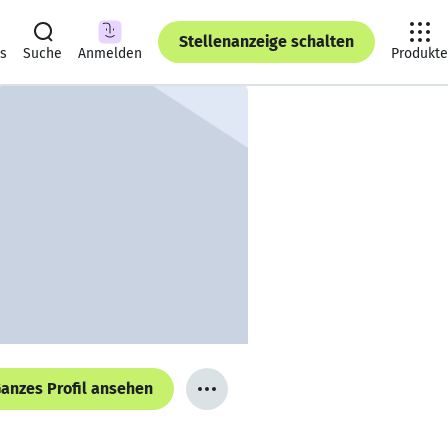
Stellenanzeige schalten
ts
Suche
Anmelden
Produkte
anzes Profil ansehen