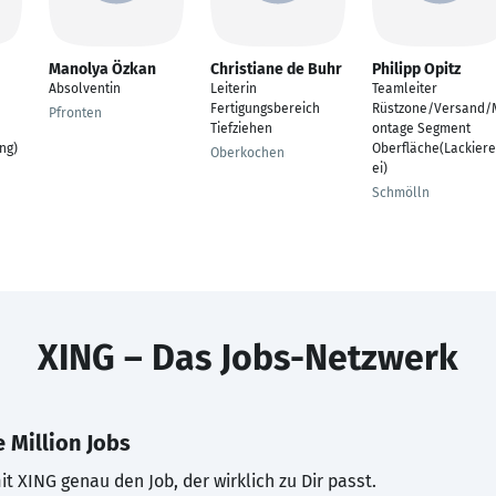
Manolya Özkan
Christiane de Buhr
Philipp Opitz
Absolventin
Leiterin
Teamleiter
Fertigungsbereich
Rüstzone/Versand/
Pfronten
Tiefziehen
ontage Segment
ng)
Oberfläche(Lackiere
Oberkochen
ei)
Schmölln
XING – Das Jobs-Netzwerk
 Million Jobs
t XING genau den Job, der wirklich zu Dir passt.