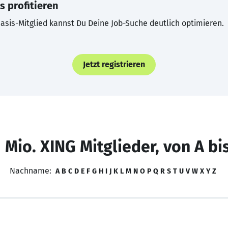
s profitieren
asis-Mitglied kannst Du Deine Job-Suche deutlich optimieren.
Jetzt registrieren
 Mio. XING Mitglieder, von A bi
Nachname:
A
B
C
D
E
F
G
H
I
J
K
L
M
N
O
P
Q
R
S
T
U
V
W
X
Y
Z