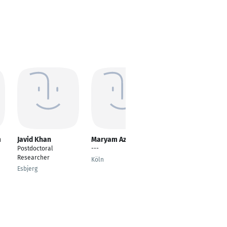
m
Javid Khan
Maryam Azadi
Anita Sudac
Postdoctoral
---
Verkäuferin im
Researcher
Einzelhandel
Köln
Esbjerg
Karlsruhe