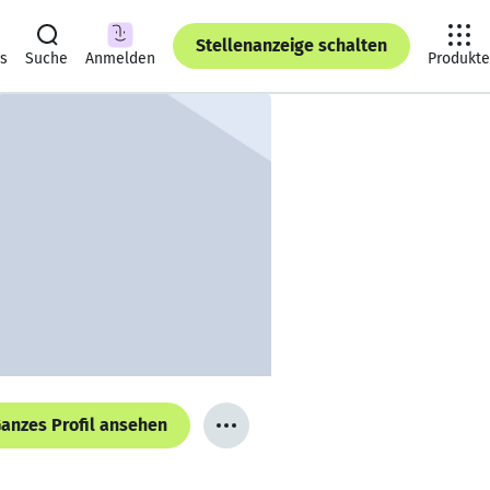
Stellenanzeige schalten
ts
Suche
Anmelden
Produkte
anzes Profil ansehen