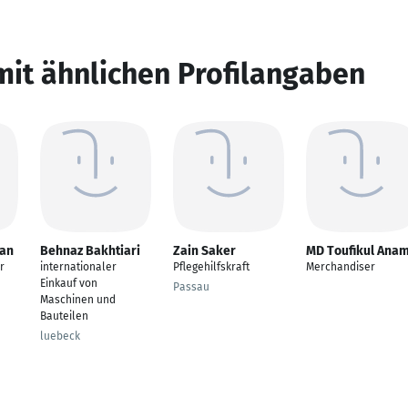
mit ähnlichen Profilangaben
ian
Behnaz Bakhtiari
Zain Saker
MD Toufikul Ana
r
internationaler
Pflegehilfskraft
Merchandiser
Einkauf von
Passau
Maschinen und
Bauteilen
luebeck