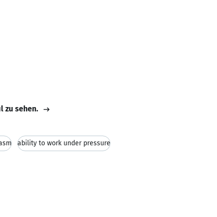
il zu sehen.
iasm
ability to work under pressure