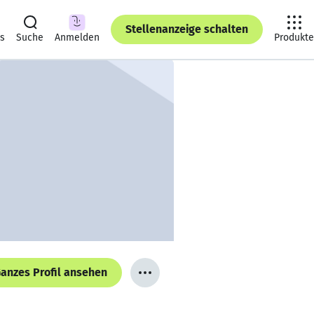
Stellenanzeige schalten
ts
Suche
Anmelden
Produkte
anzes Profil ansehen