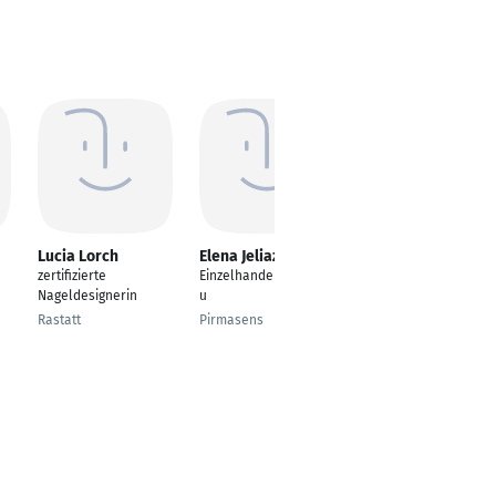
Lucia Lorch
Elena Jeliazkov
Diana Silingi
zertifizierte
Einzelhandelskauffra
Nageldesignerin &
Nageldesignerin
u
Ausbildnerin, führe
eine Großhandlung
Rastatt
Pirmasens
für Nageldesign
Produkte
Wien, Vienna, Austria
und ganz Österreich.