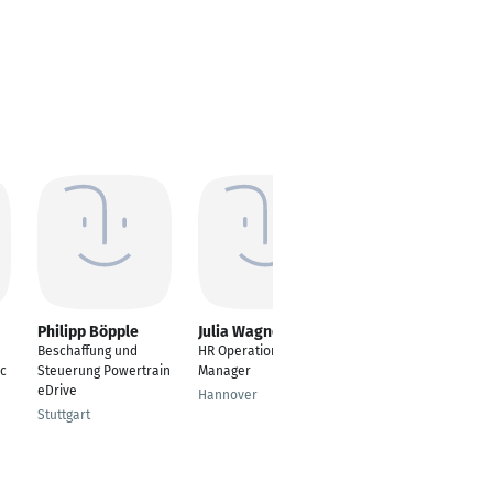
Philipp Böpple
Julia Wagner
Michaela Wiese
Beschaffung und
HR Operations
Rooms Division
c
Steuerung Powertrain
Manager
Manager
eDrive
Hannover
Rathenow
Stuttgart