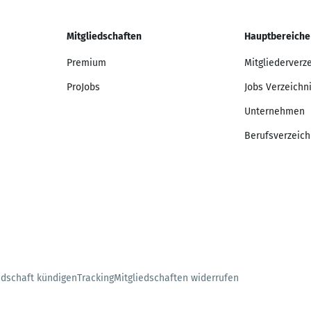
Mitgliedschaften
Hauptbereiche
Premium
Mitgliederverz
ProJobs
Jobs Verzeichn
Unternehmen
Berufsverzeich
edschaft kündigen
Tracking
Mitgliedschaften widerrufen