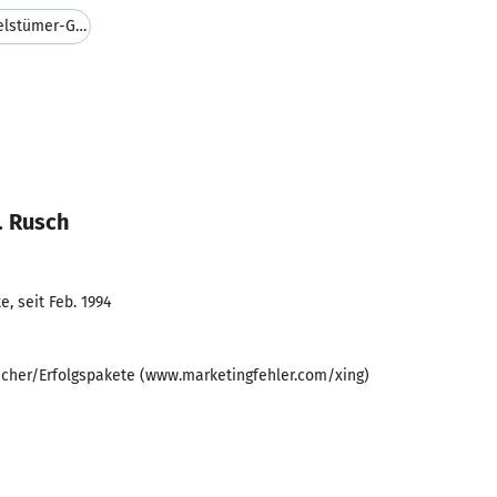
die "Rusch Round Table" und die "Gipfelstümer-Grup
. Rusch
, seit Feb. 1994
ücher/Erfolgspakete (www.marketingfehler.com/xing)