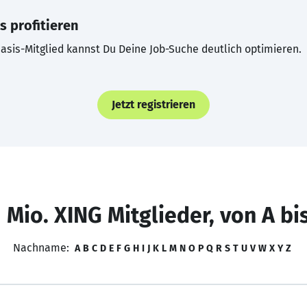
s profitieren
asis-Mitglied kannst Du Deine Job-Suche deutlich optimieren.
Jetzt registrieren
 Mio. XING Mitglieder, von A bi
Nachname:
A
B
C
D
E
F
G
H
I
J
K
L
M
N
O
P
Q
R
S
T
U
V
W
X
Y
Z