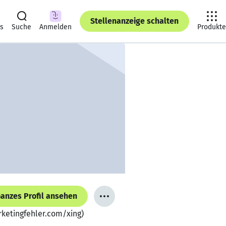
Stellenanzeige schalten
ts
Suche
Anmelden
Produkte
anzes Profil ansehen
rketingfehler.com/xing)