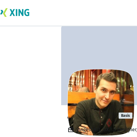
Alex Bulavca
Basis
Angestellt, UX/UI Designer