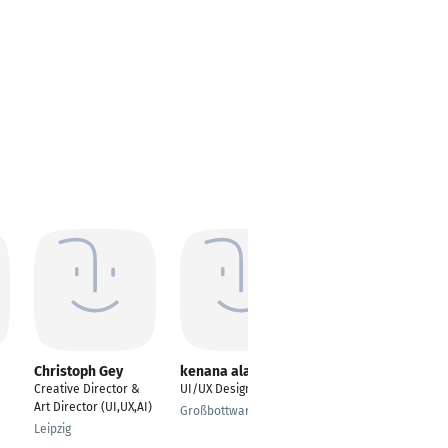
Christoph Gey
kenana alaje
Muhammad Sufyan
Ali
Creative Director &
UI/UX Designer
UX/UI Designer
Art Director (UI,UX,AI)
Großbottwar
Lahore
Leipzig