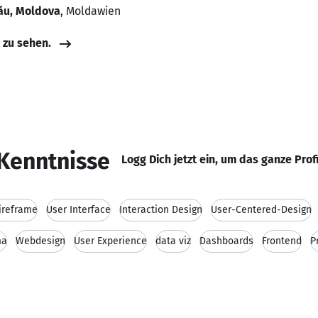
nău, Moldova
, Moldawien
e zu sehen.
Kenntnisse
Logg Dich jetzt ein, um das ganze Prof
ireframe
User Interface
Interaction Design
User-Centered-Design
ma
Webdesign
User Experience
data viz
Dashboards
Frontend
P