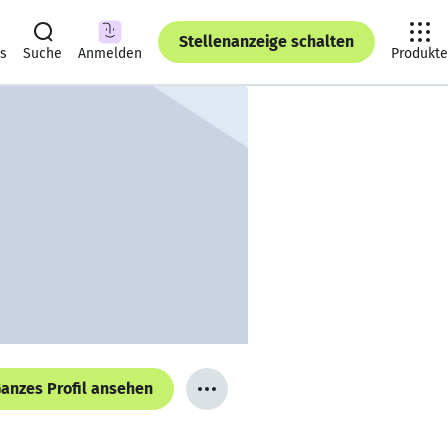
Stellenanzeige schalten
ts
Suche
Anmelden
Produkte
anzes Profil ansehen