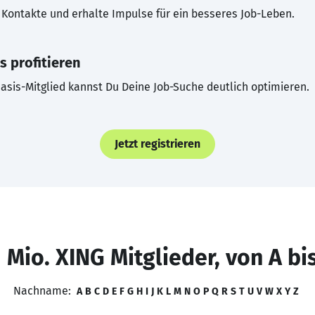
Kontakte und erhalte Impulse für ein besseres Job-Leben.
s profitieren
asis-Mitglied kannst Du Deine Job-Suche deutlich optimieren.
Jetzt registrieren
 Mio. XING Mitglieder, von A bi
Nachname:
A
B
C
D
E
F
G
H
I
J
K
L
M
N
O
P
Q
R
S
T
U
V
W
X
Y
Z