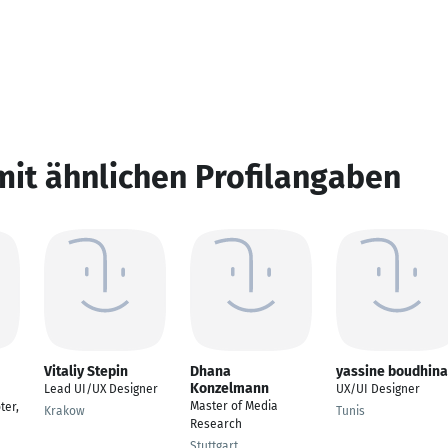
mit ähnlichen Profilangaben
Vitaliy Stepin
Dhana
yassine boudhina
Konzelmann
Lead UI/UX Designer
UX/UI Designer
Master of Media
ter,
Krakow
Tunis
Research
Stuttgart