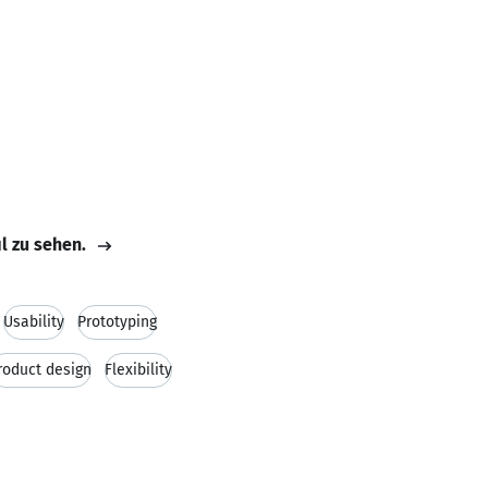
il zu sehen.
Usability
Prototyping
roduct design
Flexibility