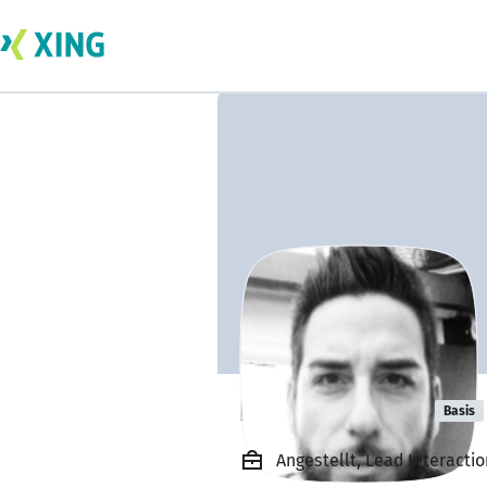
Leandro Puca
Basis
Angestellt, Lead Interactio