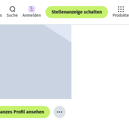
Stellenanzeige schalten
ts
Suche
Anmelden
Produkte
anzes Profil ansehen