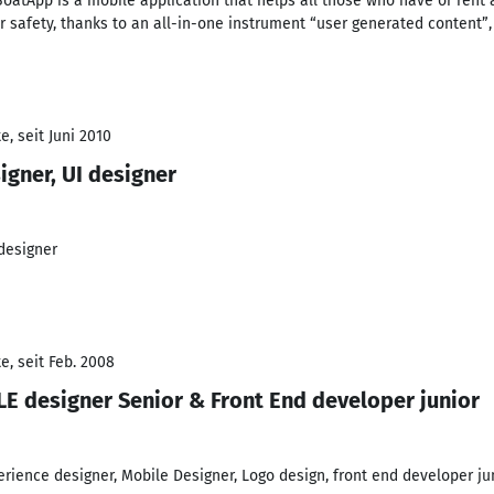
BoatApp is a mobile application that helps all those who have or rent a
r safety, thanks to an all-in-one instrument “user generated content”,
, seit Juni 2010
igner, UI designer
designer
e, seit Feb. 2008
LE designer Senior & Front End developer junior
rience designer, Mobile Designer, Logo design, front end developer jun