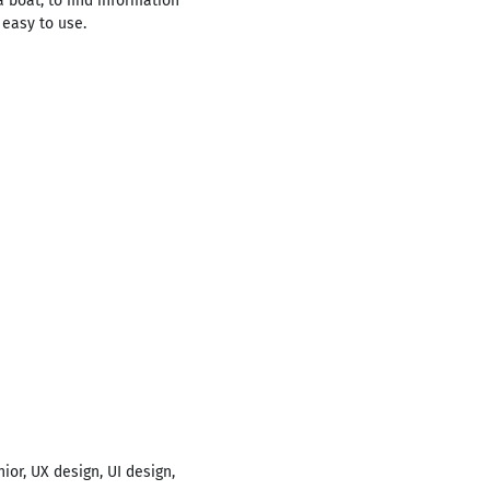
 boat, to find information
 easy to use.
ior, UX design, UI design,