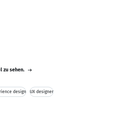
il zu sehen.
rience design
UX designer