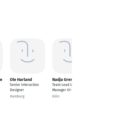
de
Ole Harland
Nadja Grenz
Simon Hirsbrunner
Senior Interaction
Team Lead UX/UI |
Senior Interaction
Designer
Manager UI-Design
Designer
Hamburg
Köln
Bern