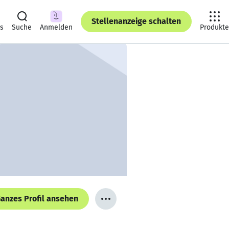
Stellenanzeige schalten
ts
Suche
Anmelden
Produkte
anzes Profil ansehen