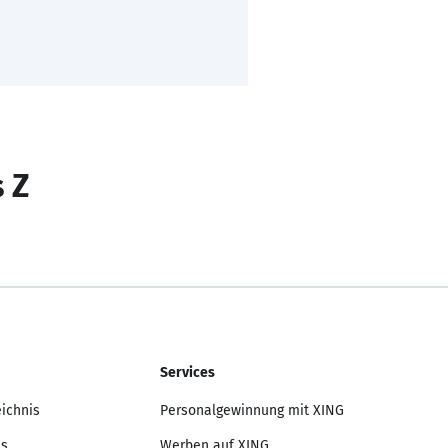
s Z
Services
eichnis
Personalgewinnung mit XING
is
Werben auf XING