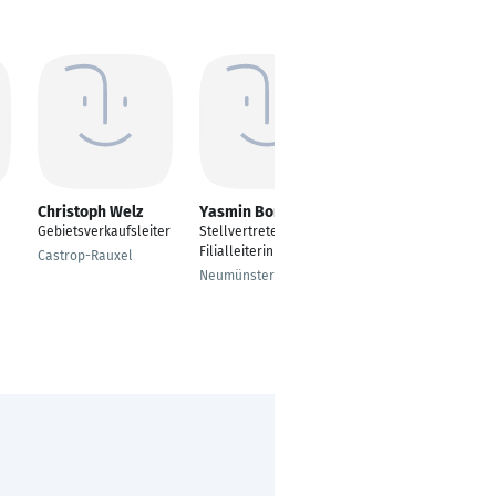
Christoph Welz
Yasmin Borchardt
Kemal Eroglu
Gebietsverkaufsleiter
Stellvertretende
Call Center Agent
Filialleiterin
Outbound
Castrop-Rauxel
Neumünster
Stuttgart