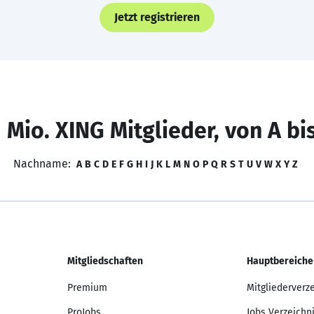
Jetzt registrieren
 Mio. XING Mitglieder, von A bi
Nachname:
A
B
C
D
E
F
G
H
I
J
K
L
M
N
O
P
Q
R
S
T
U
V
W
X
Y
Z
Mitgliedschaften
Hauptbereiche
Premium
Mitgliederverz
ProJobs
Jobs Verzeichn