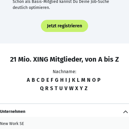
Schon als Basis-Mitglied kannst Du Deine Job-Suche
deutlich optimieren.
Jetzt registrieren
21 Mio. XING Mitglieder, von A bis Z
Nachname:
A
B
C
D
E
F
G
H
I
J
K
L
M
N
O
P
Q
R
S
T
U
V
W
X
Y
Z
Unternehmen
New Work SE