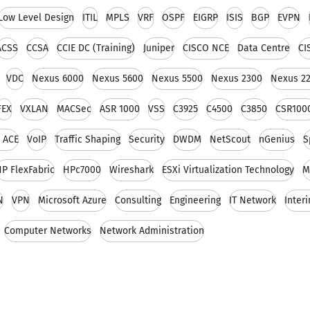
Low Level Design
ITIL
MPLS
VRF
OSPF
EIGRP
ISIS
BGP
EVPN
ACSS
CCSA
CCIE DC (Training)
Juniper
CISCO NCE
Data Centre
CI
VDC
Nexus 6000
Nexus 5600
Nexus 5500
Nexus 2300
Nexus 2
FEX
VXLAN
MACSec
ASR 1000
VSS
C3925
C4500
C3850
CSR100
 ACE
VoIP
Traffic Shaping
Security
DWDM
NetScout
nGenius
S
P FlexFabric
HPc7000
Wireshark
ESXi Virtualization Technology
M
N
VPN
Microsoft Azure
Consulting
Engineering
IT Network
Inter
Computer Networks
Network Administration