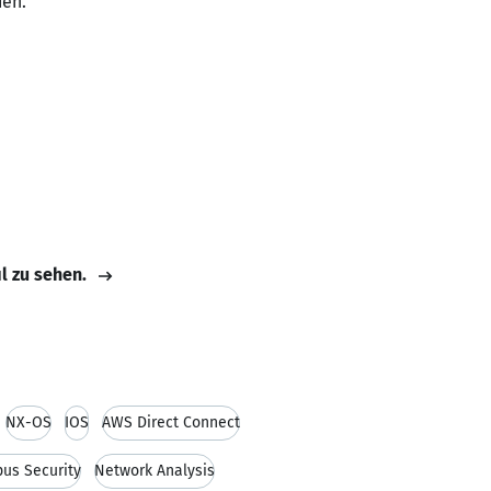
den.
il zu sehen.
NX-OS
IOS
AWS Direct Connect
us Security
Network Analysis