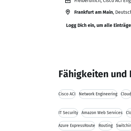
Freiberuflich, Cisco ACI En
Frankfurt am Main
, Deutsc
Logg Dich ein, um alle Einträg
Fähigkeiten und 
Cisco ACI
Network Engineering
Clou
IT Security
Amazon Web Services
Cl
Azure ExpressRoute
Routing
Switchi