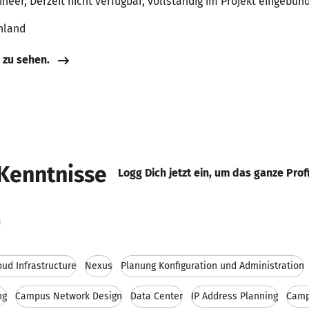
gineer, Derzeit nicht verfügbar, vollständig im Projekt eingebun
hland
e zu sehen.
Kenntnisse
Logg Dich jetzt ein, um das ganze Prof
d
oud Infrastructure
Nexus
Planung Konfiguration und Administration
ng
Campus Network Design
Data Center
IP Address Planning
Camp