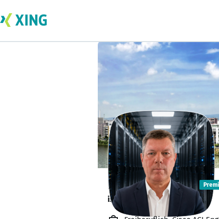
Robert Geerts
Prem
is currently booked.