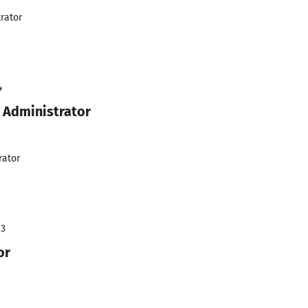
rator
4
 Administrator
rator
03
or