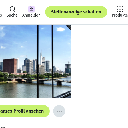
Stellenanzeige schalten
ts
Suche
Anmelden
Produkte
anzes Profil ansehen