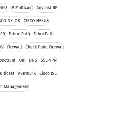
BFD
IP Multicast
Anycast RP
SCO NX-OS
CISCO NEXUS
200
Fabric Path
FabricPath
0V
Firewall
Check Point Firewall
pectrum
QIP
DNS
SSL-VPN
ulticast
ASR1001X
Cisco ISE
im Management