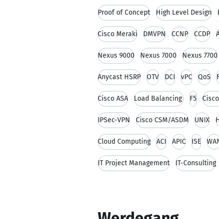
Proof of Concept
High Level Design
Cisco Meraki
DMVPN
CCNP
CCDP
Nexus 9000
Nexus 7000
Nexus 7700
Anycast HSRP
OTV
DCI
vPC
QoS
Cisco ASA
Load Balancing
F5
Cisco
IPSec-VPN
Cisco CSM/ASDM
UNIX
H
Cloud Computing
ACI
APIC
ISE
WA
IT Project Management
IT-Consulting
Werdegang