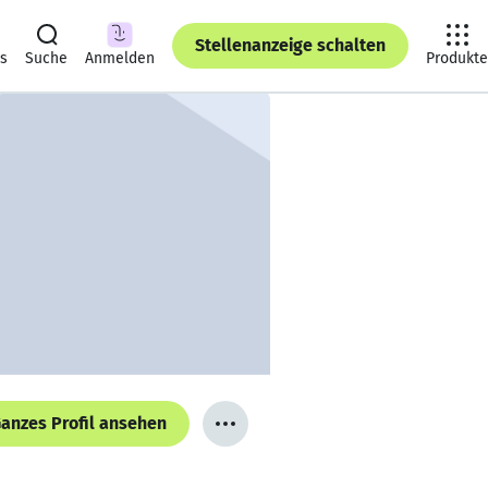
Stellenanzeige schalten
ts
Suche
Anmelden
Produkte
anzes Profil ansehen