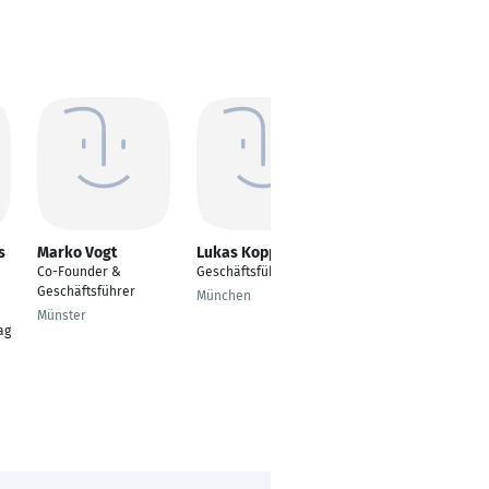
s
Marko Vogt
Lukas Koppitz
Oliver Blume
Co-Founder &
Geschäftsführer
Geschäftsführer /
Geschäftsführer
Partner
München
Münster
Hannover
ag