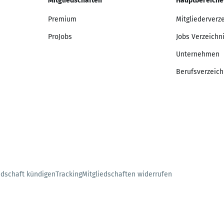
Mitgliedschaften
Hauptbereiche
Premium
Mitgliederverz
ProJobs
Jobs Verzeichn
Unternehmen
Berufsverzeich
edschaft kündigen
Tracking
Mitgliedschaften widerrufen