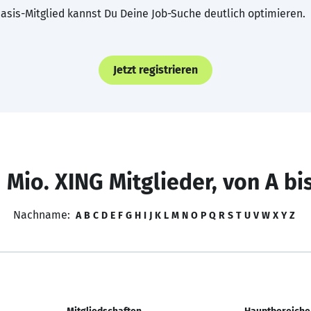
asis-Mitglied kannst Du Deine Job-Suche deutlich optimieren.
Jetzt registrieren
 Mio. XING Mitglieder, von A bi
Nachname:
A
B
C
D
E
F
G
H
I
J
K
L
M
N
O
P
Q
R
S
T
U
V
W
X
Y
Z