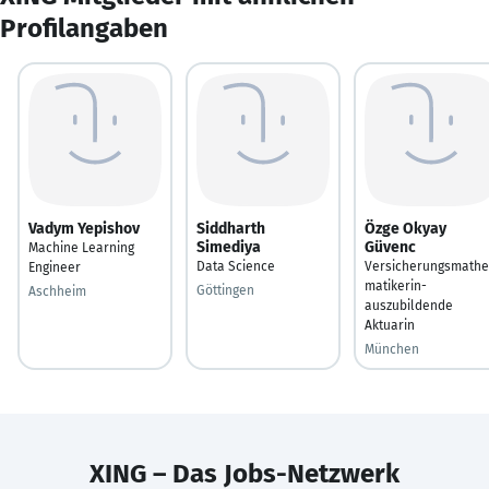
Profilangaben
Vadym Yepishov
Siddharth
Özge Okyay
Simediya
Güvenc
Machine Learning
Data Science
Versicherungsmathe
Engineer
matikerin-
Göttingen
Aschheim
auszubildende
Aktuarin
München
XING – Das Jobs-Netzwerk