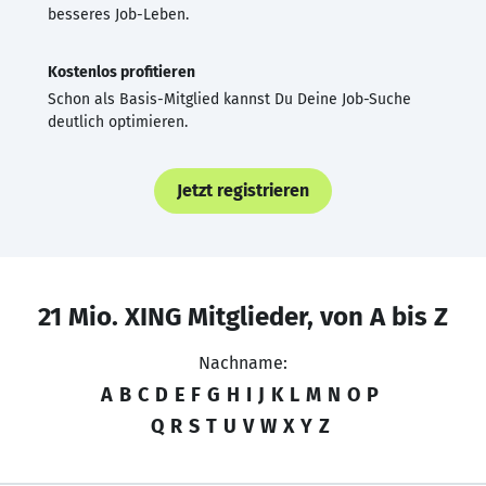
besseres Job-Leben.
Kostenlos profitieren
Schon als Basis-Mitglied kannst Du Deine Job-Suche
deutlich optimieren.
Jetzt registrieren
21 Mio. XING Mitglieder, von A bis Z
Nachname:
A
B
C
D
E
F
G
H
I
J
K
L
M
N
O
P
Q
R
S
T
U
V
W
X
Y
Z