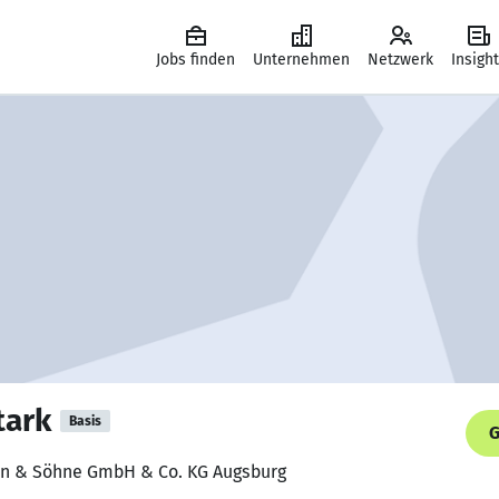
Jobs finden
Unternehmen
Netzwerk
Insigh
tark
Basis
G
ann & Söhne GmbH & Co. KG Augsburg