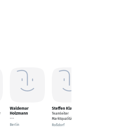
Waldemar
Steffen Klar
Yvonne Schmidt
Holzmann
r
Teamleiter
Teamleiterin BBDirekt,
---
Marktqualität - DACH
KundenDialog
Berlin
Roßdorf
Karlsruhe