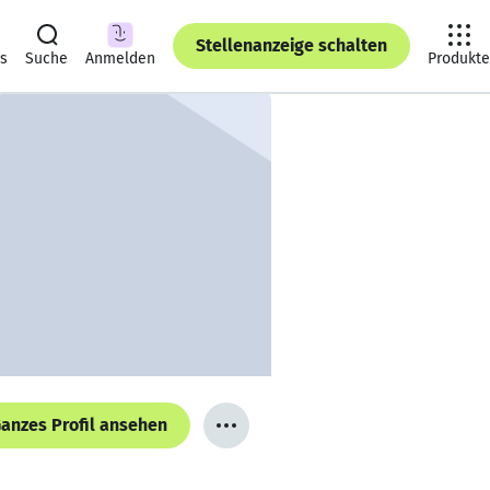
Stellenanzeige schalten
ts
Suche
Anmelden
Produkte
anzes Profil ansehen