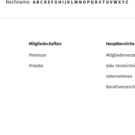
Nachname:
A
B
C
D
E
F
G
H
I
J
K
L
M
N
O
P
Q
R
S
T
U
V
W
X
Y
Z
Mitgliedschaften
Hauptbereiche
Premium
Mitgliederverz
ProJobs
Jobs Verzeichn
Unternehmen
Berufsverzeich