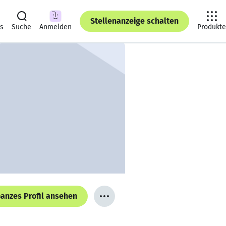
Stellenanzeige schalten
ts
Suche
Anmelden
Produkte
anzes Profil ansehen