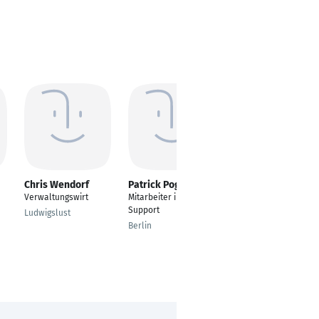
Chris Wendorf
Patrick Poggensee
Esther Heider
Verwaltungswirt
Mitarbeiter im IT-
Verwaltungswirtin
Support
Ludwigslust
Karlsruhe
Berlin