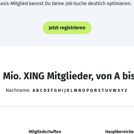
asis-Mitglied kannst Du Deine Job-Suche deutlich optimieren.
Jetzt registrieren
 Mio. XING Mitglieder, von A bi
Nachname:
A
B
C
D
E
F
G
H
I
J
K
L
M
N
O
P
Q
R
S
T
U
V
W
X
Y
Z
Mitgliedschaften
Hauptbereiche