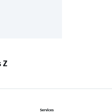
s Z
Services