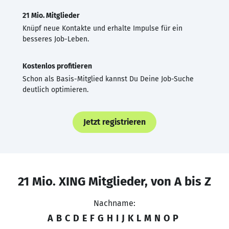
21 Mio. Mitglieder
Knüpf neue Kontakte und erhalte Impulse für ein
besseres Job-Leben.
Kostenlos profitieren
Schon als Basis-Mitglied kannst Du Deine Job-Suche
deutlich optimieren.
Jetzt registrieren
21 Mio. XING Mitglieder, von A bis Z
Nachname:
A
B
C
D
E
F
G
H
I
J
K
L
M
N
O
P