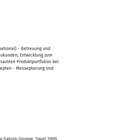
ational) - Betreuung und
eukunden, Entwicklung zum
esamten Produktportfolios bei
zepten - Messeplanung und
a-Saturn-Gruppe, Sport 2000,