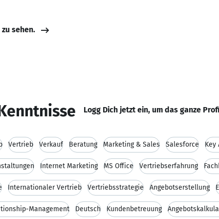
e zu sehen.
Kenntnisse
Logg Dich jetzt ein, um das ganze Prof
b
Vertrieb
Verkauf
Beratung
Marketing & Sales
Salesforce
Key
staltungen
Internet Marketing
MS Office
Vertriebserfahrung
Fach
e
Internationaler Vertrieb
Vertriebsstrategie
Angebotserstellung
E
ationship-Management
Deutsch
Kundenbetreuung
Angebotskalkula