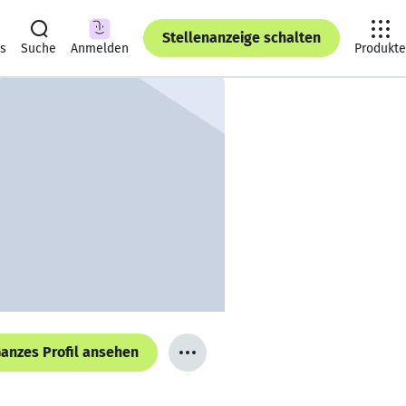
Stellenanzeige schalten
ts
Suche
Anmelden
Produkte
anzes Profil ansehen