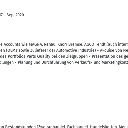
17 - Sep. 2020
ße Accounts wie MAGNA, Rehau, Knorr Bremse, AGCO Fendt (auch intern
en (OEMs sowie Zulieferer der Automotive Industrie) - Akquise von N
des Portfolios Parts Quality bei den Zielgruppen - Präsentation des g
ndlungen - Planung und Durchführung von Verkaufs- und Marketingkon
von Bestandskunden (Zweiradhandel, Fachhandel, Handelsketten, Medi