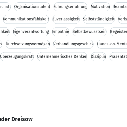
schaft
Organisationstalent
Führungserfahrung
Motivation
Teamfä
Kommunikationsfähigkeit
Zuverlässigkeit
Selbstständigkeit
Verk
chkeit
Eigenverantwortung
Empathie
Selbstbewusstsein
Begeiste
is
Durchsetzungsvermögen
Verhandlungsgeschick
Hands-on-Menta
Überzeugungskraft
Unternehmerisches Denken
Disziplin
Präsentat
nder Dreisow