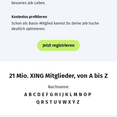
besseres Job-Leben.
Kostenlos profitieren
Schon als Basis-Mitglied kannst Du Deine Job-Suche
deutlich optimieren.
Jetzt registrieren
21 Mio. XING Mitglieder, von A bis Z
Nachname:
A
B
C
D
E
F
G
H
I
J
K
L
M
N
O
P
Q
R
S
T
U
V
W
X
Y
Z