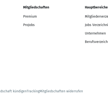
Mitgliedschaften
Hauptbereiche
Premium
Mitgliederverz
ProJobs
Jobs Verzeichn
Unternehmen
Berufsverzeich
edschaft kündigen
Tracking
Mitgliedschaften widerrufen