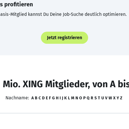
s profitieren
asis-Mitglied kannst Du Deine Job-Suche deutlich optimieren.
Jetzt registrieren
 Mio. XING Mitglieder, von A bi
Nachname:
A
B
C
D
E
F
G
H
I
J
K
L
M
N
O
P
Q
R
S
T
U
V
W
X
Y
Z