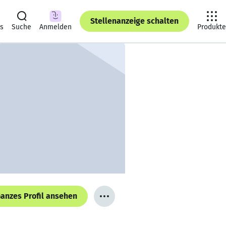
Stellenanzeige schalten
ts
Suche
Anmelden
Produkte
anzes Profil ansehen