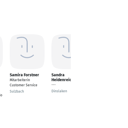
Samira Forstner
Sandra
Esra Onat
Heidenreich
Mitarbeiterin
Mitarbeiter Customer
---
Customer Service
Service
Dinslaken
Sulzbach
Hamburg
io