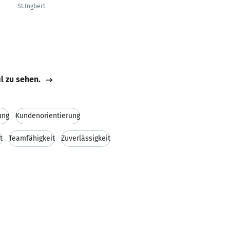
St.Ingbert
il zu sehen.
ung
Kundenorientierung
t
Teamfähigkeit
Zuverlässigkeit