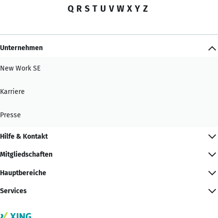
Q
R
S
T
U
V
W
X
Y
Z
Unternehmen
New Work SE
Karriere
Presse
Hilfe & Kontakt
Mitgliedschaften
Hauptbereiche
Services