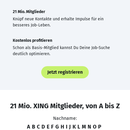
21 Mio. Mitglieder
Knüpf neue Kontakte und erhalte Impulse für ein
besseres Job-Leben.
Kostenlos profitieren
Schon als Basis-Mitglied kannst Du Deine Job-Suche
deutlich optimieren.
Jetzt registrieren
21 Mio. XING Mitglieder, von A bis Z
Nachname:
A
B
C
D
E
F
G
H
I
J
K
L
M
N
O
P