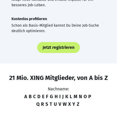
besseres Job-Leben.
Kostenlos profitieren
Schon als Basis-Mitglied kannst Du Deine Job-Suche
deutlich optimieren.
Jetzt registrieren
21 Mio. XING Mitglieder, von A bis Z
Nachname:
A
B
C
D
E
F
G
H
I
J
K
L
M
N
O
P
Q
R
S
T
U
V
W
X
Y
Z