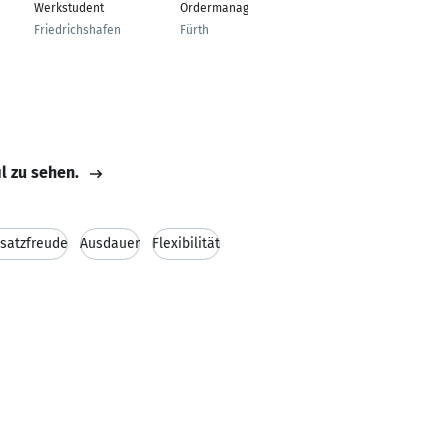
Werkstudent
Ordermanagement
Infotainment -
Development&Test
Friedrichshafen
Fürth
Gaimersheim
il zu sehen.
nsatzfreude
Ausdauer
Flexibilität