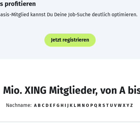
s profitieren
asis-Mitglied kannst Du Deine Job-Suche deutlich optimieren.
Jetzt registrieren
 Mio. XING Mitglieder, von A bi
Nachname:
A
B
C
D
E
F
G
H
I
J
K
L
M
N
O
P
Q
R
S
T
U
V
W
X
Y
Z