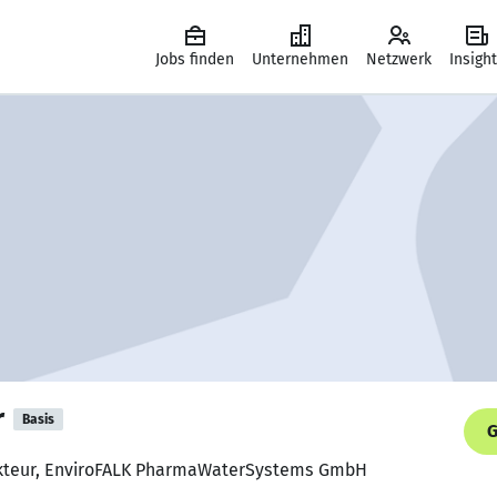
Jobs finden
Unternehmen
Netzwerk
Insigh
r
Basis
G
rukteur, EnviroFALK PharmaWaterSystems GmbH