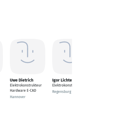
Uwe Dietrich
Igor Lichtenberger
Anja Ficker
Elektrokonstrukteur
Elektrokonstrukteur
Elektrokonstrukteurin
Hardware E-CAD
Regensburg
Bayreuth
Hannover