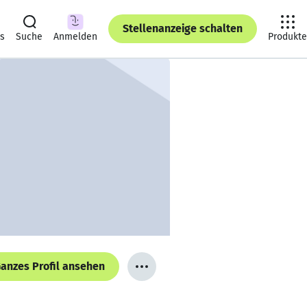
Stellenanzeige schalten
ts
Suche
Anmelden
Produkte
anzes Profil ansehen