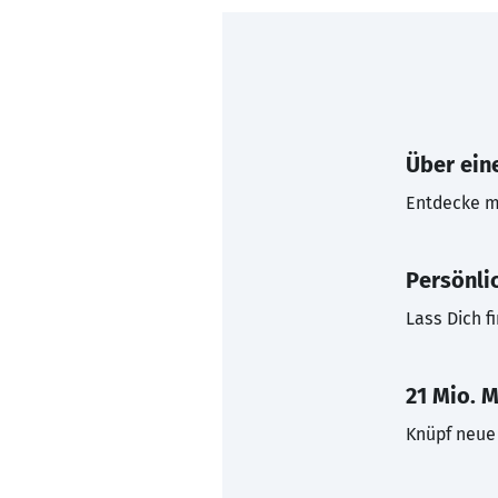
Über eine
Entdecke mi
Persönli
Lass Dich f
21 Mio. M
Knüpf neue 