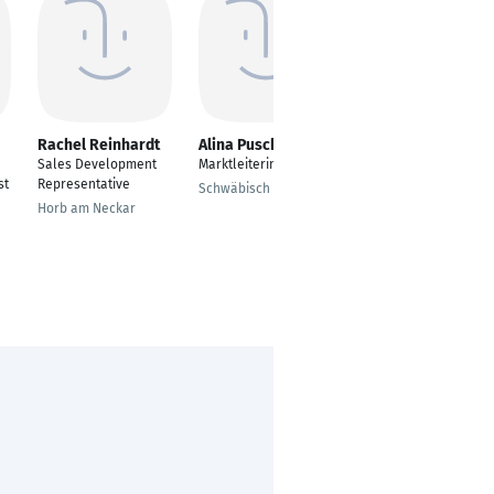
Rachel Reinhardt
Alina Pusch
Michael Kloss
Sales Development
Marktleiterin
Teile &
st
Representative
Zubehörverkäufer
Schwäbisch Hall
Horb am Neckar
Leipzig