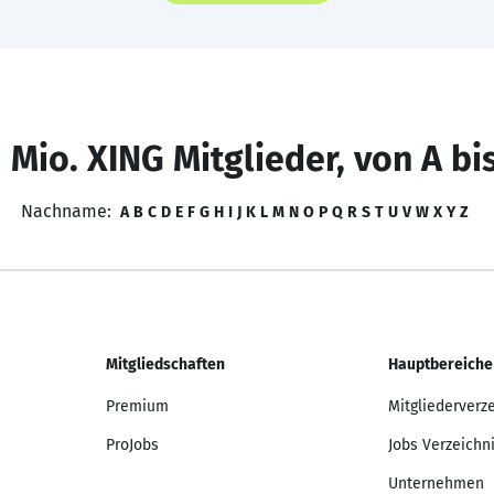
 Mio. XING Mitglieder, von A bi
Nachname:
A
B
C
D
E
F
G
H
I
J
K
L
M
N
O
P
Q
R
S
T
U
V
W
X
Y
Z
Mitgliedschaften
Hauptbereiche
Premium
Mitgliederverz
ProJobs
Jobs Verzeichn
Unternehmen