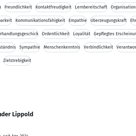
n
Freundlichkeit
Kontaktfreudigkeit
Lernbereitschaft
Organisation
arkeit
Kommunikationsfähigkeit
Empathie
Überzeugungskraft
Ehr
rhandlungsgeschick
Ordentlichkeit
Loyalität
Gepflegtes Erscheinu
ständnis
Sympathie
Menschenkenntnis
Verbindlichkeit
Verantwo
Zielstrebigkeit
nder Lippold