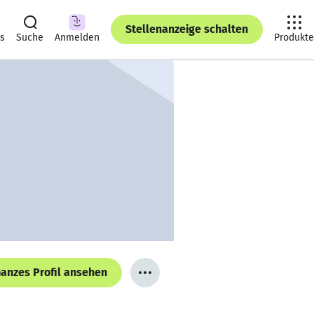
Stellenanzeige schalten
ts
Suche
Anmelden
Produkte
anzes Profil ansehen