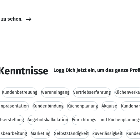
e zu sehen.
Kenntnisse
Logg Dich jetzt ein, um das ganze Prof
Kundenbetreuung
Wareneingang
Vertriebserfahrung
Küchenverka
npräsentation
Kundenbindung
Küchenplanung
Akquise
Kundenan
tserstellung
Angebotskalkulation
Einrichtungs- und Küchenplanung
nsbearbeitung
Marketing
Selbstständigkeit
Zuverlässigkeit
Kunden