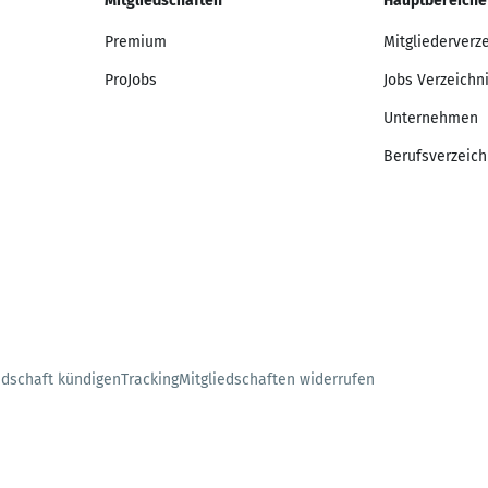
Mitgliedschaften
Hauptbereiche
Premium
Mitgliederverz
ProJobs
Jobs Verzeichn
Unternehmen
Berufsverzeich
edschaft kündigen
Tracking
Mitgliedschaften widerrufen