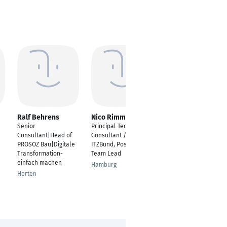
Ralf Behrens
Nico Rimmele
Thomas R. Vogel
Senior
Principal Technical
Dozent
Consultant|Head of
Consultant // Kunde:
Gladbeck
PROSOZ Bau|Digitale
ITZBund, Position:
Transformation-
Team Lead
einfach machen
Hamburg
Herten