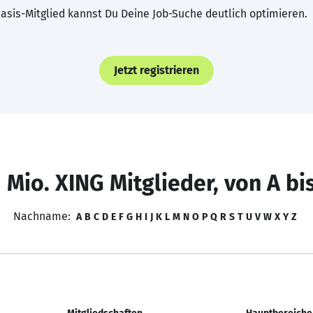
asis-Mitglied kannst Du Deine Job-Suche deutlich optimieren.
Jetzt registrieren
 Mio. XING Mitglieder, von A bi
Nachname:
A
B
C
D
E
F
G
H
I
J
K
L
M
N
O
P
Q
R
S
T
U
V
W
X
Y
Z