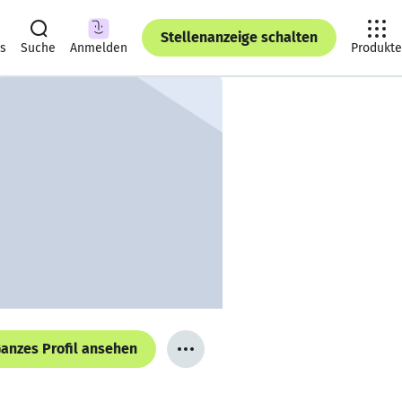
Stellenanzeige schalten
ts
Suche
Anmelden
Produkte
anzes Profil ansehen