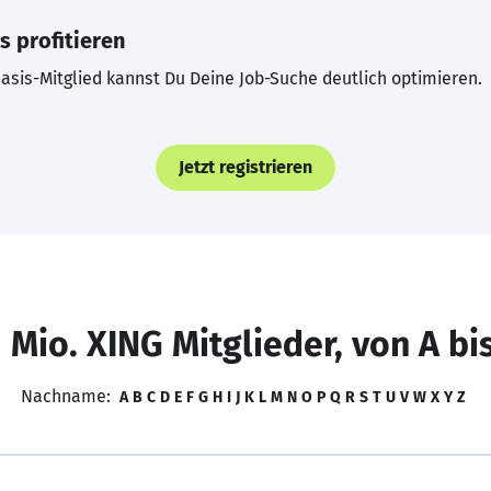
s profitieren
asis-Mitglied kannst Du Deine Job-Suche deutlich optimieren.
Jetzt registrieren
 Mio. XING Mitglieder, von A bi
Nachname:
A
B
C
D
E
F
G
H
I
J
K
L
M
N
O
P
Q
R
S
T
U
V
W
X
Y
Z