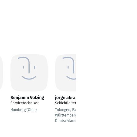
Benjamin Völzing
jorge abrantes
Marc Theine
Servicetechniker
Schichtleiter
Schichtleiter
Sheetmetal Shop
Homberg (Ohm)
Tübingen, Baden-
Württemberg,
Düsseldorf
Deutschland