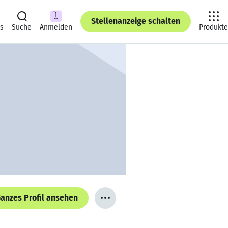
Stellenanzeige schalten
ts
Suche
Anmelden
Produkte
anzes Profil ansehen