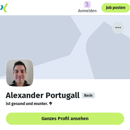
Job posten
Anmelden
Alexander Portugall
Basis
ist gesund und munter. 🥦
Ganzes Profil ansehen