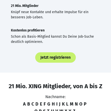
21 Mio. Mitglieder
Knüpf neue Kontakte und erhalte Impulse für ein
besseres Job-Leben.
Kostenlos profitieren
Schon als Basis-Mitglied kannst Du Deine Job-Suche
deutlich optimieren.
Jetzt registrieren
21 Mio. XING Mitglieder, von A bis Z
Nachname:
A
B
C
D
E
F
G
H
I
J
K
L
M
N
O
P