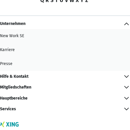
Q
R
S
T
U
V
W
X
Y
Z
Unternehmen
New Work SE
Karriere
Presse
Hilfe & Kontakt
Mitgliedschaften
Hauptbereiche
Services