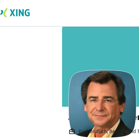
Alexander Schille
Freiberuflich, Berater und 