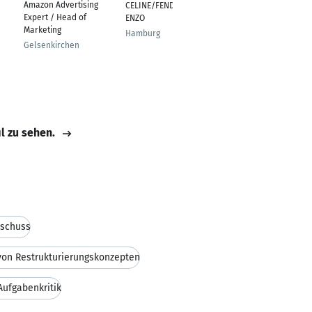
Amazon Advertising
CELINE/FENDI/FRED/K
Hannover
Expert / Head of
ENZO
Marketing
Hamburg
Gelsenkirchen
il zu sehen.
sschuss
 von Restrukturierungskonzepten
Aufgabenkritik