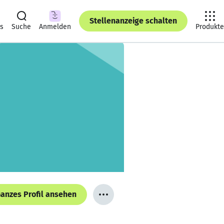
Stellenanzeige schalten
ts
Suche
Anmelden
Produkte
anzes Profil ansehen