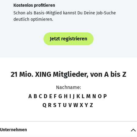
Kostenlos profitieren
Schon als Basis-Mitglied kannst Du Deine Job-Suche
deutlich optimieren.
Jetzt registrieren
21 Mio. XING Mitglieder, von A bis Z
Nachname:
A
B
C
D
E
F
G
H
I
J
K
L
M
N
O
P
Q
R
S
T
U
V
W
X
Y
Z
Unternehmen