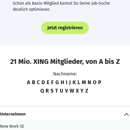
Schon als Basis-Mitglied kannst Du Deine Job-Suche
deutlich optimieren.
Jetzt registrieren
21 Mio. XING Mitglieder, von A bis Z
Nachname:
A
B
C
D
E
F
G
H
I
J
K
L
M
N
O
P
Q
R
S
T
U
V
W
X
Y
Z
Unternehmen
New Work SE