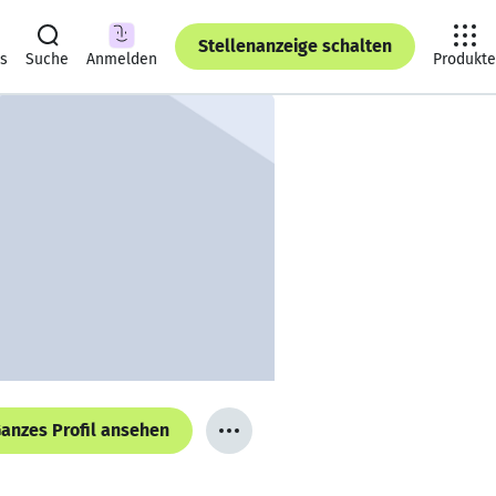
Stellenanzeige schalten
ts
Suche
Anmelden
Produkte
anzes Profil ansehen