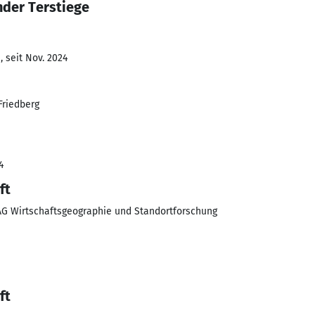
nder Terstiege
 seit Nov. 2024
riedberg
4
ft
 AG Wirtschaftsgeographie und Standortforschung
ft