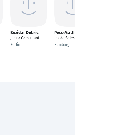
Bozidar Dobric
Peco Matthies
Julian Benjamin
Huschitt
Junior Consultant
Inside Sales Manager
Senior Associate
Berlin
Hamburg
Stuttgart