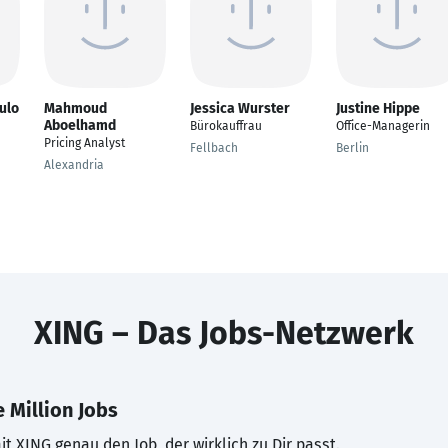
ulo
Mahmoud
Jessica Wurster
Justine Hippe
Aboelhamd
Bürokauffrau
Office-Managerin
Pricing Analyst
Fellbach
Berlin
Alexandria
XING – Das Jobs-Netzwerk
 Million Jobs
t XING genau den Job, der wirklich zu Dir passt.