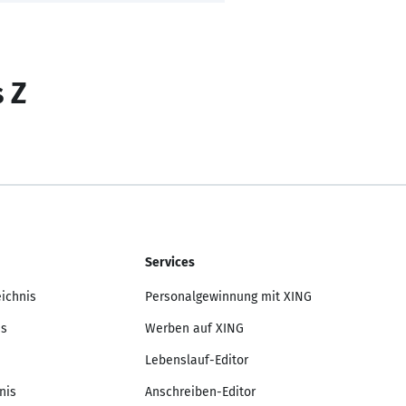
s Z
Services
eichnis
Personalgewinnung mit XING
is
Werben auf XING
Lebenslauf-Editor
nis
Anschreiben-Editor