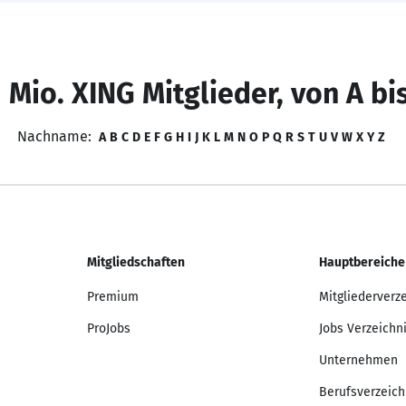
 Mio. XING Mitglieder, von A bi
Nachname:
A
B
C
D
E
F
G
H
I
J
K
L
M
N
O
P
Q
R
S
T
U
V
W
X
Y
Z
Mitgliedschaften
Hauptbereiche
Premium
Mitgliederverz
ProJobs
Jobs Verzeichn
Unternehmen
Berufsverzeich