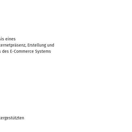
is eines
rnetpräsenz, Erstellung und
sts des E-Commerce Systems
tergestützten