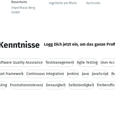
Rosenheim
Ingelheim am Rhein
Karlsruhe
Importhaus Berg
GmbH
Kenntnisse
Logg Dich jetzt ein, um das ganze Prof
oftware Quality Assurance
Testmanagement
Agile Testing
User Acc
bot Framework
Continuous Integration
Jenkins
Java
JavaScript
R
sting
Frustrationstoleranz
Genauigkeit
Selbständigkeit
freiberufli