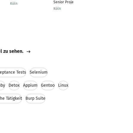
Senior Projektleiter
Köln
Lengerich
Köln
il zu sehen.
eptance Tests
Selenium
uby
Detox
Appium
Gentoo
Linux
che Tätigkeit
Burp Suite