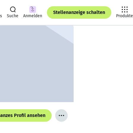
Stellenanzeige schalten
ts
Suche
Anmelden
Produkte
anzes Profil ansehen