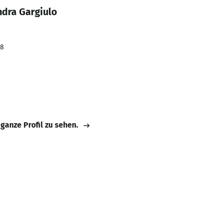
ndra Gargiulo
18
 ganze Profil zu sehen.