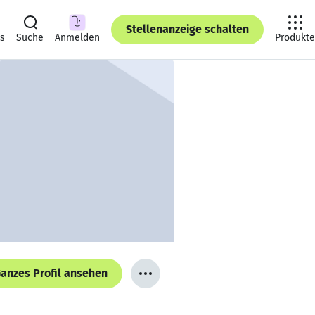
Stellenanzeige schalten
ts
Suche
Anmelden
Produkte
anzes Profil ansehen