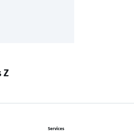
s Z
Services