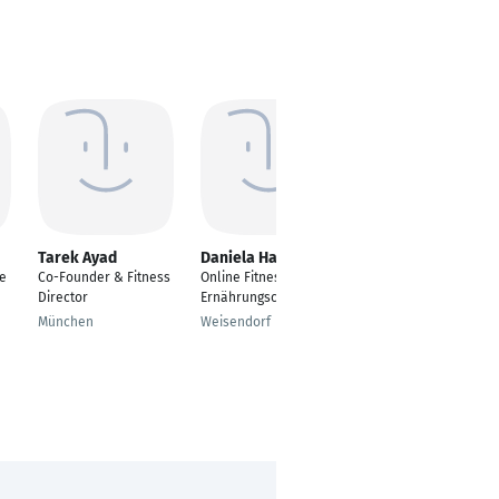
Tarek Ayad
Daniela Hauser
Bianca Engler
ce
Co-Founder & Fitness
Online Fitness- und
Fitness und
Director
Ernährungscoach
Ernährungs Coach
München
Weisendorf
Sulzbach Rosenberg