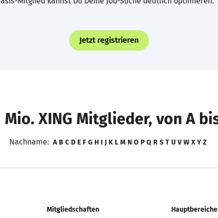
asis-Mitglied kannst Du Deine Job-Suche deutlich optimieren.
Jetzt registrieren
 Mio. XING Mitglieder, von A bi
Nachname:
A
B
C
D
E
F
G
H
I
J
K
L
M
N
O
P
Q
R
S
T
U
V
W
X
Y
Z
Mitgliedschaften
Hauptbereiche