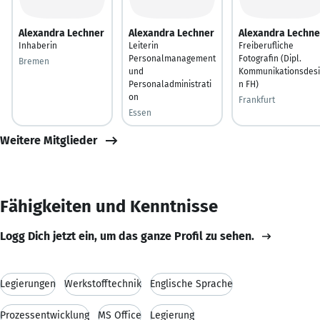
Alexandra Lechner
Alexandra Lechner
Alexandra Lechne
Inhaberin
Leiterin
Freiberufliche
Personalmanagement
Fotografin (Dipl.
Bremen
und
Kommunikationsdesi
Personaladministrati
n FH)
on
Frankfurt
Essen
Weitere Mitglieder
Fähigkeiten und Kenntnisse
Logg Dich jetzt ein, um das ganze Profil zu sehen.
Legierungen
Werkstofftechnik
Englische Sprache
Prozessentwicklung
MS Office
Legierung