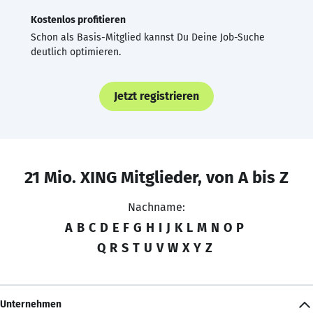
Kostenlos profitieren
Schon als Basis-Mitglied kannst Du Deine Job-Suche
deutlich optimieren.
Jetzt registrieren
21 Mio. XING Mitglieder, von A bis Z
Nachname:
A
B
C
D
E
F
G
H
I
J
K
L
M
N
O
P
Q
R
S
T
U
V
W
X
Y
Z
Unternehmen