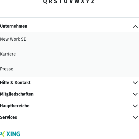
Q
R
S
T
U
V
W
X
Y
Z
Unternehmen
New Work SE
Karriere
Presse
Hilfe & Kontakt
Mitgliedschaften
Hauptbereiche
Services