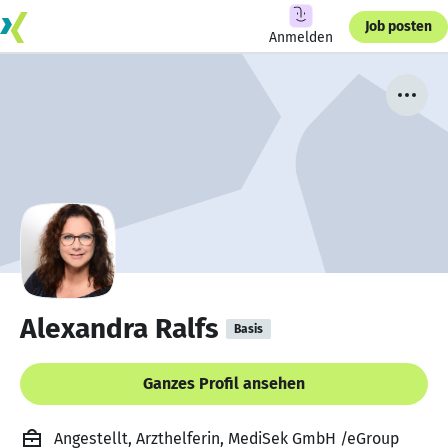
Job posten
Anmelden
Alexandra Ralfs
Basis
Ganzes Profil ansehen
Angestellt, Arzthelferin, MediSek GmbH /eGroup