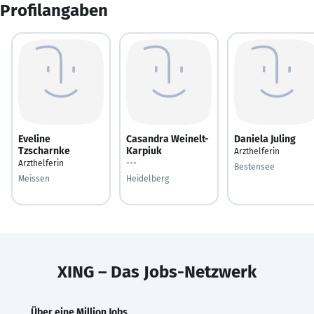
Profilangaben
Eveline
Casandra Weinelt-
Daniela Juling
Tzscharnke
Karpiuk
Arzthelferin
Arzthelferin
---
Bestensee
Meissen
Heidelberg
XING – Das Jobs-Netzwerk
Über eine Million Jobs