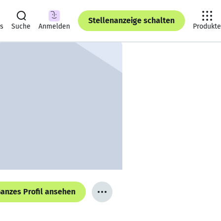
Stellenanzeige schalten
ts
Suche
Anmelden
Produkte
anzes Profil ansehen