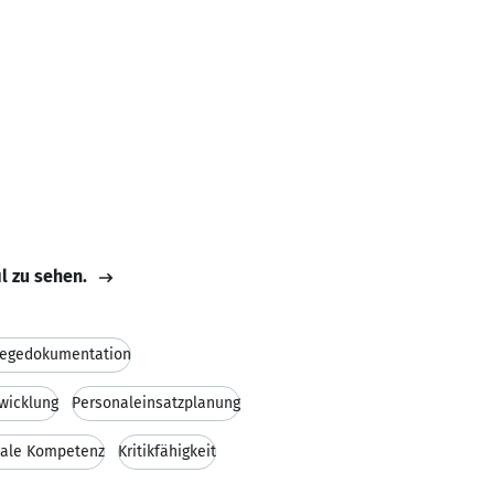
il zu sehen.
legedokumentation
wicklung
Personaleinsatzplanung
iale Kompetenz
Kritikfähigkeit