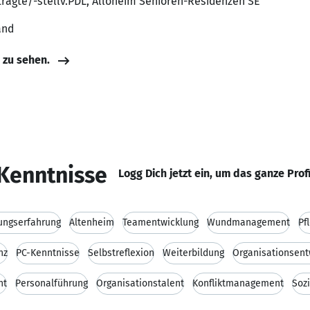
tragte/-stellv.PDL, Alloheim Senioren-Residenzen SE
and
e zu sehen.
Kenntnisse
Logg Dich jetzt ein, um das ganze Prof
ungserfahrung
Altenheim
Teamentwicklung
Wundmanagement
Pf
nz
PC-Kenntnisse
Selbstreflexion
Weiterbildung
Organisationsent
nt
Personalführung
Organisationstalent
Konfliktmanagement
Soz