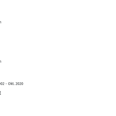
n
n
002 - Okt. 2020
t