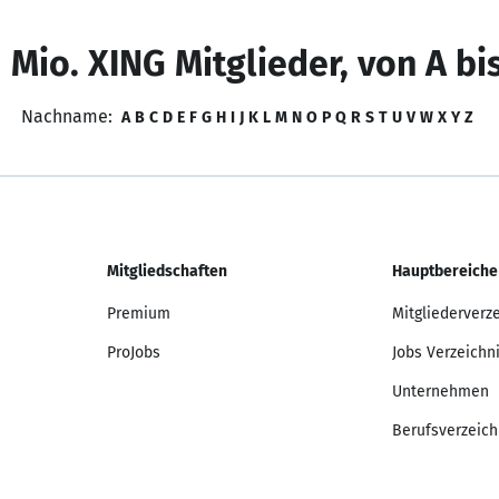
 Mio. XING Mitglieder, von A bi
Nachname:
A
B
C
D
E
F
G
H
I
J
K
L
M
N
O
P
Q
R
S
T
U
V
W
X
Y
Z
Mitgliedschaften
Hauptbereiche
Premium
Mitgliederverz
ProJobs
Jobs Verzeichn
Unternehmen
Berufsverzeich