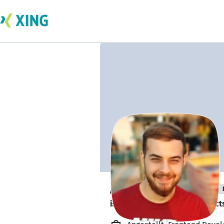
Alexandru Pistol
is looking for freelance project