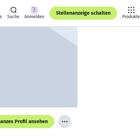
Stellenanzeige schalten
ts
Suche
Anmelden
Produkte
anzes Profil ansehen