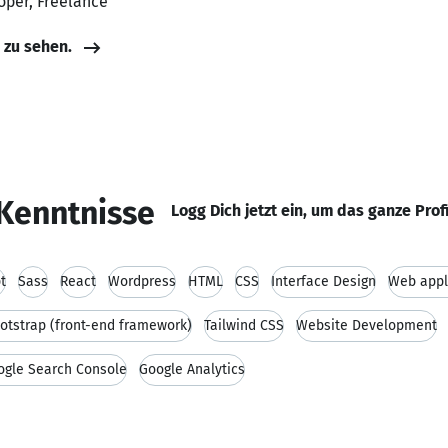
oper, Freelance
e zu sehen.
Kenntnisse
Logg Dich jetzt ein, um das ganze Prof
t
Sass
React
Wordpress
HTML
CSS
Interface Design
Web appl
otstrap (front-end framework)
Tailwind CSS
Website Development
ogle Search Console
Google Analytics