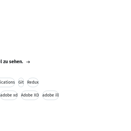
il zu sehen.
ications
Git
Redux
adobe xd
Adobe XD
adobe ill