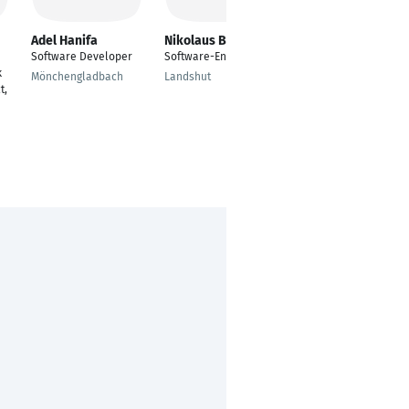
Adel Hanifa
Nikolaus Brunner
Peter George
Software Developer
Software-Entwickler
Frontend Developer
k
Mönchengladbach
Landshut
Berlin
t,