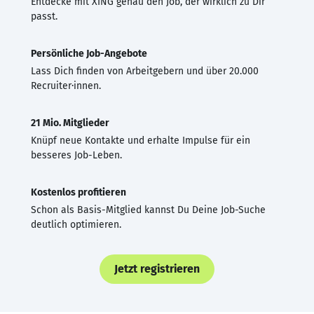
Entdecke mit XING genau den Job, der wirklich zu Dir
passt.
Persönliche Job-Angebote
Lass Dich finden von Arbeitgebern und über 20.000
Recruiter·innen.
21 Mio. Mitglieder
Knüpf neue Kontakte und erhalte Impulse für ein
besseres Job-Leben.
Kostenlos profitieren
Schon als Basis-Mitglied kannst Du Deine Job-Suche
deutlich optimieren.
Jetzt registrieren