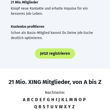
21 Mio. Mitglieder
Knüpf neue Kontakte und erhalte Impulse für ein
besseres Job-Leben.
Kostenlos profitieren
Schon als Basis-Mitglied kannst Du Deine Job-Suche
deutlich optimieren.
Jetzt registrieren
21 Mio. XING Mitglieder, von A bis Z
Nachname:
A
B
C
D
E
F
G
H
I
J
K
L
M
N
O
P
Q
R
S
T
U
V
W
X
Y
Z