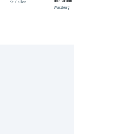
General Management
Interaction
St. Gallen
- Nachhaltiges
Würzburg
Management
Köln