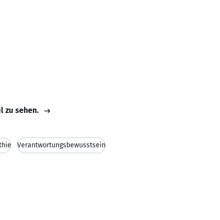
il zu sehen.
thie
Verantwortungsbewusstsein