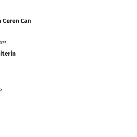
a Ceren Can
2025
iterin
5