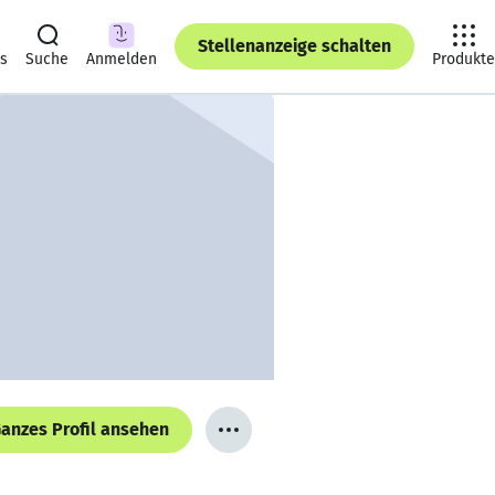
Stellenanzeige schalten
ts
Suche
Anmelden
Produkte
anzes Profil ansehen