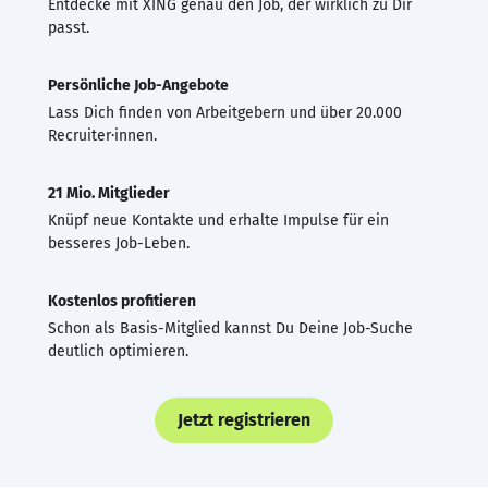
Entdecke mit XING genau den Job, der wirklich zu Dir
passt.
Persönliche Job-Angebote
Lass Dich finden von Arbeitgebern und über 20.000
Recruiter·innen.
21 Mio. Mitglieder
Knüpf neue Kontakte und erhalte Impulse für ein
besseres Job-Leben.
Kostenlos profitieren
Schon als Basis-Mitglied kannst Du Deine Job-Suche
deutlich optimieren.
Jetzt registrieren