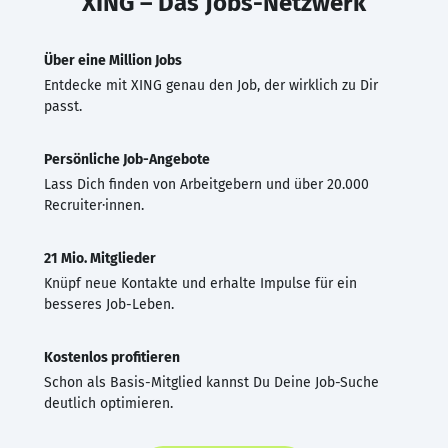
XING – Das Jobs-Netzwerk
Über eine Million Jobs
Entdecke mit XING genau den Job, der wirklich zu Dir
passt.
Persönliche Job-Angebote
Lass Dich finden von Arbeitgebern und über 20.000
Recruiter·innen.
21 Mio. Mitglieder
Knüpf neue Kontakte und erhalte Impulse für ein
besseres Job-Leben.
Kostenlos profitieren
Schon als Basis-Mitglied kannst Du Deine Job-Suche
deutlich optimieren.