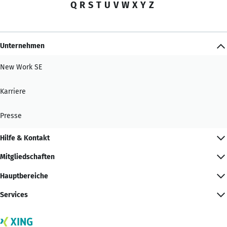
Q
R
S
T
U
V
W
X
Y
Z
Unternehmen
New Work SE
Karriere
Presse
Hilfe & Kontakt
Mitgliedschaften
Hauptbereiche
Services