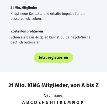
21 Mio. Mitglieder
Knüpf neue Kontakte und erhalte Impulse für ein
besseres Job-Leben.
Kostenlos profitieren
Schon als Basis-Mitglied kannst Du Deine Job-Suche
deutlich optimieren.
Jetzt registrieren
21 Mio. XING Mitglieder, von A bis Z
Nachname:
A
B
C
D
E
F
G
H
I
J
K
L
M
N
O
P