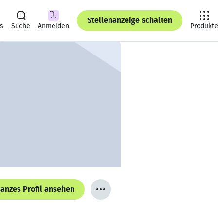
Stellenanzeige schalten
ts
Suche
Anmelden
Produkte
anzes Profil ansehen