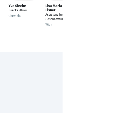
Yve Sieche
Lisa Maria Fuchs-
Heike Comberg
Eisner
Bürokauffrau
Assistentin der
Assistenz für die
Geschäftsleitung
Chemnitz
Geschäftsführung
Grevenbroich
Wien