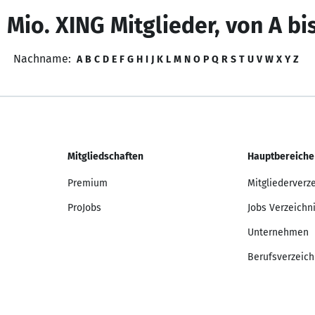
 Mio. XING Mitglieder, von A bi
Nachname:
A
B
C
D
E
F
G
H
I
J
K
L
M
N
O
P
Q
R
S
T
U
V
W
X
Y
Z
Mitgliedschaften
Hauptbereiche
Premium
Mitgliederverz
ProJobs
Jobs Verzeichn
Unternehmen
Berufsverzeich