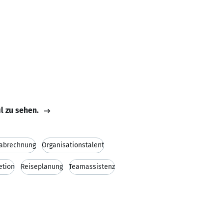
il zu sehen.
nabrechnung
Organisationstalent
etion
Reiseplanung
Teamassistenz