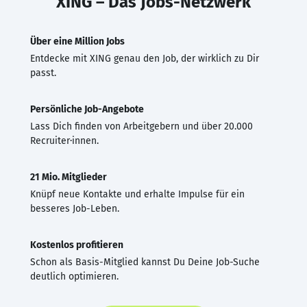
XING – Das Jobs-Netzwerk
Über eine Million Jobs
Entdecke mit XING genau den Job, der wirklich zu Dir
passt.
Persönliche Job-Angebote
Lass Dich finden von Arbeitgebern und über 20.000
Recruiter·innen.
21 Mio. Mitglieder
Knüpf neue Kontakte und erhalte Impulse für ein
besseres Job-Leben.
Kostenlos profitieren
Schon als Basis-Mitglied kannst Du Deine Job-Suche
deutlich optimieren.