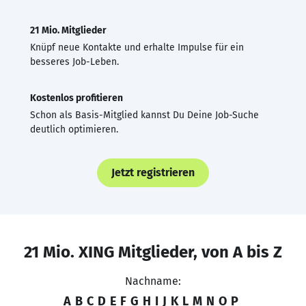
21 Mio. Mitglieder
Knüpf neue Kontakte und erhalte Impulse für ein
besseres Job-Leben.
Kostenlos profitieren
Schon als Basis-Mitglied kannst Du Deine Job-Suche
deutlich optimieren.
Jetzt registrieren
21 Mio. XING Mitglieder, von A bis Z
Nachname:
A
B
C
D
E
F
G
H
I
J
K
L
M
N
O
P