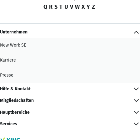
Q
R
S
T
U
V
W
X
Y
Z
Unternehmen
New Work SE
Karriere
Presse
Hilfe & Kontakt
Mitgliedschaften
Hauptbereiche
Services