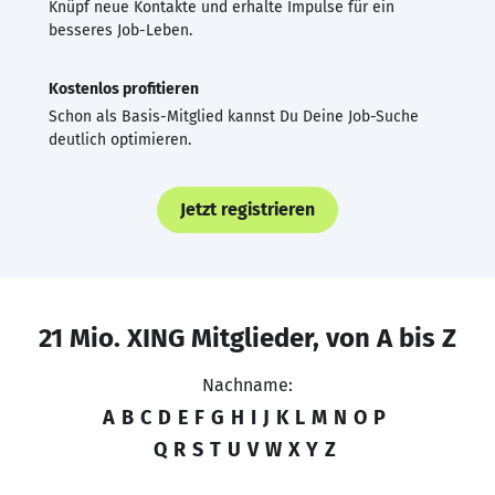
Knüpf neue Kontakte und erhalte Impulse für ein
besseres Job-Leben.
Kostenlos profitieren
Schon als Basis-Mitglied kannst Du Deine Job-Suche
deutlich optimieren.
Jetzt registrieren
21 Mio. XING Mitglieder, von A bis Z
Nachname:
A
B
C
D
E
F
G
H
I
J
K
L
M
N
O
P
Q
R
S
T
U
V
W
X
Y
Z