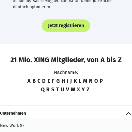
Schon als Basis-Mitglied kannst Du Deine Job-Suche
deutlich optimieren.
Jetzt registrieren
21 Mio. XING Mitglieder, von A bis Z
Nachname:
A
B
C
D
E
F
G
H
I
J
K
L
M
N
O
P
Q
R
S
T
U
V
W
X
Y
Z
Unternehmen
New Work SE